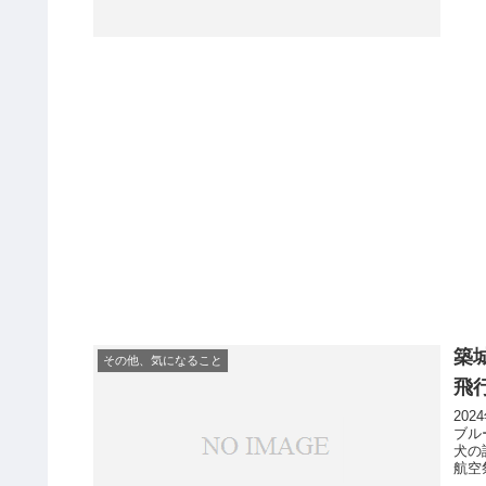
築
その他、気になること
飛
20
ブル
犬の
航空