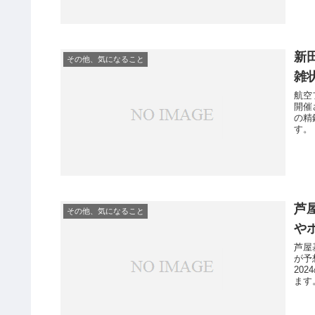
新
その他、気になること
雑
航空
開催
の精
す。
芦
その他、気になること
や
芦屋
が予
20
ます