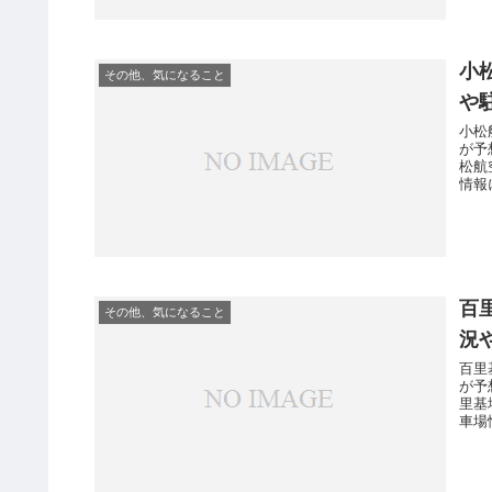
小
その他、気になること
や
小松
が予
松航
情報
百
その他、気になること
況
百里
が予
里基
車場