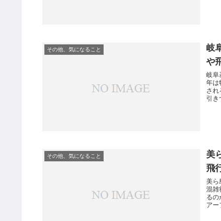
岐
その他、気になること
や
岐阜
年は
され
引き
美
その他、気になること
飛
美ら
混雑
るの
アー