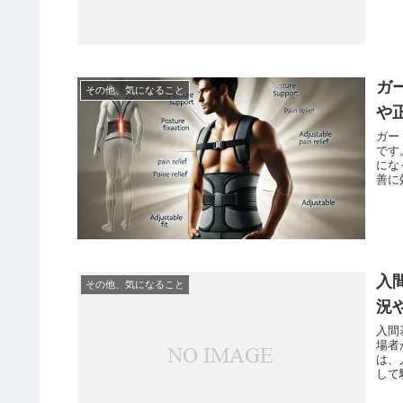
ガ
その他、気になること
や
ガー
です
にな
善に
入
その他、気になること
況
入間
場者
は、
して