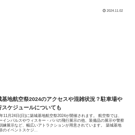
2024.11.02
城基地航空祭2024のアクセスや混雑状況？駐車場や
行スケジュールについても
24年11月24日(日)に築城基地航空祭2024が開催されます。 航空祭では、
ーインパルスやウィスキー・パパの飛行展示の他、装備品の展示や警察
訓練展示など、幅広いアトラクションが用意されています。 築城基地
祭のイベントスケジ...