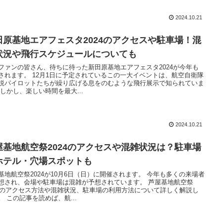
2024.10.21
田原基地エアフェスタ2024のアクセスや駐車場！混
状況や飛行スケジュールについても
ファンの皆さん、待ちに待った新田原基地エアフェスタ2024が今年も
されます。 12月1日に予定されているこの一大イベントは、航空自衛隊
鋭パイロットたちが繰り広げる息をのむような飛行展示で知られていま
 しかし、楽しい時間を最大...
2024.10.21
屋基地航空祭2024のアクセスや混雑状況は？駐車場
ホテル・穴場スポットも
基地航空祭2024が10月6日（日）に開催されます。 今年も多くの来場者
想され、会場や駐車場は混雑が予想されています。 芦屋基地航空祭
24のアクセス方法や混雑状況、駐車場の利用方法について詳しく解説し
。 この記事を読めば、航...