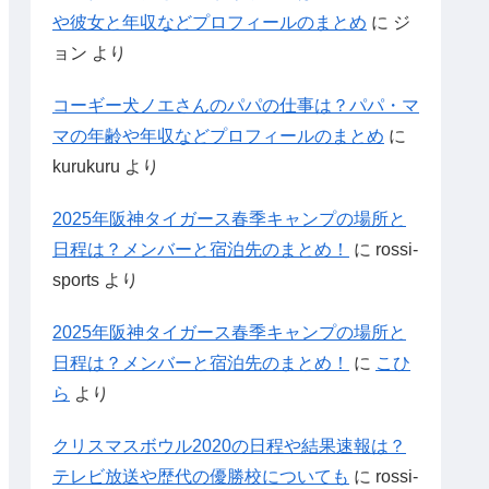
や彼女と年収などプロフィールのまとめ
に
ジ
ョン
より
コーギー犬ノエさんのパパの仕事は？パパ・マ
マの年齢や年収などプロフィールのまとめ
に
kurukuru
より
2025年阪神タイガース春季キャンプの場所と
日程は？メンバーと宿泊先のまとめ！
に
rossi-
sports
より
2025年阪神タイガース春季キャンプの場所と
日程は？メンバーと宿泊先のまとめ！
に
こひ
ら
より
クリスマスボウル2020の日程や結果速報は？
テレビ放送や歴代の優勝校についても
に
rossi-