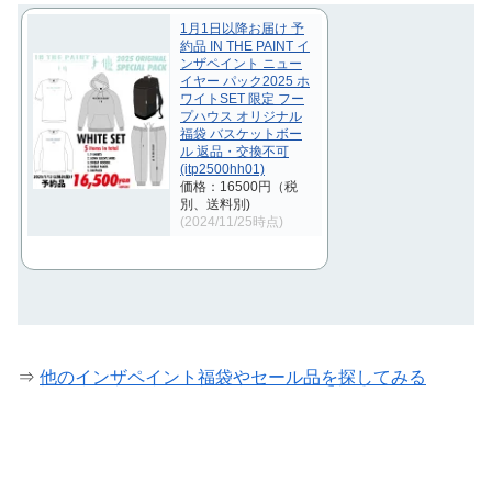
1月1日以降お届け 予
約品 IN THE PAINT イ
ンザペイント ニュー
イヤー パック2025 ホ
ワイトSET 限定 フー
プハウス オリジナル
福袋 バスケットボー
ル 返品・交換不可
(itp2500hh01)
価格：16500円（税
別、送料別)
(2024/11/25時点)
⇒
他のインザペイント福袋やセール品を探してみる