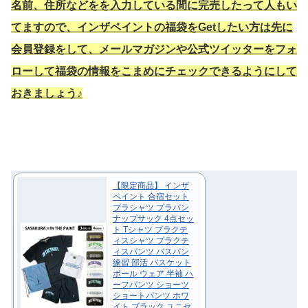
名前、住所などをを入力している間に完売したって人もい
てますので、インザペイントの福袋をGetしたい方は先に
会員登録をして、メールマガジンや公式ツイッターをフォ
ローして福袋の情報をこまめにチェックできるようにして
おきましょう♪
【限定商品】 インザ
ペイント 合宿セット
プラシャツ プラパン
ナップサック 4点セッ
ト Tシャツ プラクテ
ィスシャツ プラクテ
ィスパンツ バスパン
練習 部活 バスケット
ボール ウェア 半袖 ハ
ーフパンツ ショーツ
ショートパンツ ホワ
イト ブラック ユニセ