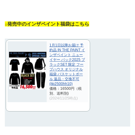
↓発売中のインザペイント福袋はこちら
1月1日以降お届け 予
約品 IN THE PAINT イ
ンザペイント ニュー
イヤー パック2025 ブ
ラックSET 限定 フー
プハウス オリジナル
福袋 バスケットボー
ル 返品・交換不可
(itp2500hh10)
価格：16500円（税
別、送料別)
(2024/11/25時点)