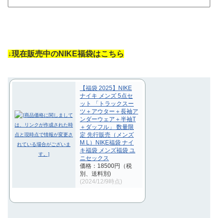
↓現在販売中のNIKE福袋はこちら
【福袋 2025】NIKE
ナイキ メンズ 5点セ
ット 「トラックスー
ツ＋アウター＋長袖ア
ンダーウェア＋半袖T
＋ダッフル」 数量限
定 先行販売（メンズ
M L）NIKE福袋 ナイ
キ福袋 メンズ福袋 ユ
ニセックス
価格：18500円（税
別、送料別)
(2024/12/9時点)