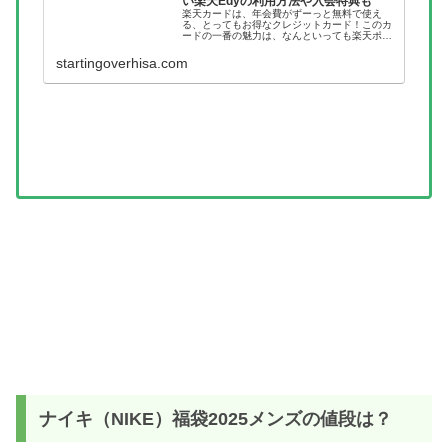
い楽天Edyの利用方法や入会特典も
楽天カードは、年会費がずーっと無料で使え
る、とってもお得なクレジットカード！このカ
ードの一番の魅力は、なんといっても楽天ポイ
ントがどんどん貯まっていくところです。100
円のお買い物をすると、1ポイントが自動的に
startingoverhisa.com
加算されるんですよね。しかも、...
ナイキ（NIKE）福袋2025メンズの値段は？