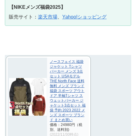
【NIKEメンズ福袋2025】
販売サイト：
楽天市場
、
Yahoo!ショッピング
ノースフェイス 福袋
ジャケット Tシャツ
パーカー メンズ 3点
セット USAモデル
THE North Face 送料
無料 メンズ ブランド
福袋 スポーツ アウト
ドア 半袖Tシャツ ス
ウェットパーカー ジ
ャケット3点セット 福
袋 予約 2023 2022 メ
ンズ スポーツ ブラン
ド まとめ買い
価格：24980円（税
別、送料別)
(2022/11/30時点)