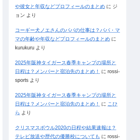
や彼女と年収などプロフィールのまとめ
に
ジ
ョン
より
コーギー犬ノエさんのパパの仕事は？パパ・マ
マの年齢や年収などプロフィールのまとめ
に
kurukuru
より
2025年阪神タイガース春季キャンプの場所と
日程は？メンバーと宿泊先のまとめ！
に
rossi-
sports
より
2025年阪神タイガース春季キャンプの場所と
日程は？メンバーと宿泊先のまとめ！
に
こひ
ら
より
クリスマスボウル2020の日程や結果速報は？
テレビ放送や歴代の優勝校についても
に
rossi-