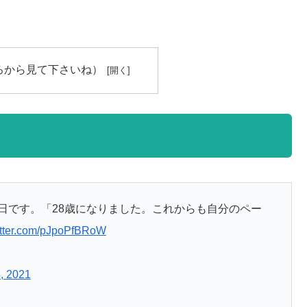
ろから見て下さいね）
生日です。「28歳になりました。これからも自分のペー
witter.com/pJpoPfBRoW
, 2021