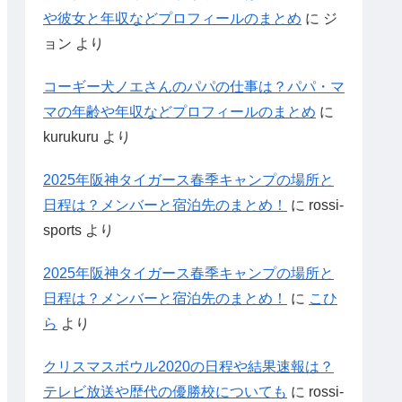
や彼女と年収などプロフィールのまとめ
に
ジ
ョン
より
コーギー犬ノエさんのパパの仕事は？パパ・マ
マの年齢や年収などプロフィールのまとめ
に
kurukuru
より
2025年阪神タイガース春季キャンプの場所と
日程は？メンバーと宿泊先のまとめ！
に
rossi-
sports
より
2025年阪神タイガース春季キャンプの場所と
日程は？メンバーと宿泊先のまとめ！
に
こひ
ら
より
クリスマスボウル2020の日程や結果速報は？
テレビ放送や歴代の優勝校についても
に
rossi-