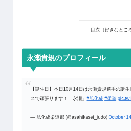
目次（好きなとこ
永瀬貴規のプロフィール
【誕生日】本日10月14日は永瀬貴規選手の誕
スで頑張ります！ 永瀬」
#旭化成
#柔道
pic.t
— 旭化成柔道部 (@asahikasei_judo)
October 14