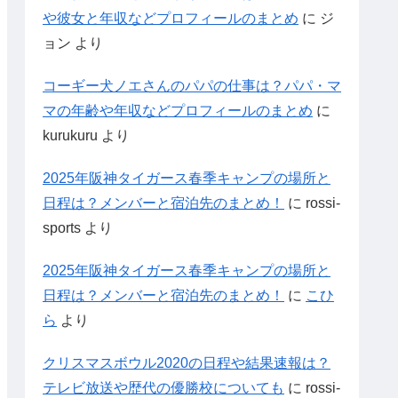
や彼女と年収などプロフィールのまとめ
に
ジ
ョン
より
コーギー犬ノエさんのパパの仕事は？パパ・マ
マの年齢や年収などプロフィールのまとめ
に
kurukuru
より
2025年阪神タイガース春季キャンプの場所と
日程は？メンバーと宿泊先のまとめ！
に
rossi-
sports
より
2025年阪神タイガース春季キャンプの場所と
日程は？メンバーと宿泊先のまとめ！
に
こひ
ら
より
クリスマスボウル2020の日程や結果速報は？
テレビ放送や歴代の優勝校についても
に
rossi-