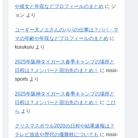
や彼女と年収などプロフィールのまとめ
に
ジ
ョン
より
コーギー犬ノエさんのパパの仕事は？パパ・マ
マの年齢や年収などプロフィールのまとめ
に
kurukuru
より
2025年阪神タイガース春季キャンプの場所と
日程は？メンバーと宿泊先のまとめ！
に
rossi-
sports
より
2025年阪神タイガース春季キャンプの場所と
日程は？メンバーと宿泊先のまとめ！
に
こひ
ら
より
クリスマスボウル2020の日程や結果速報は？
テレビ放送や歴代の優勝校についても
に
rossi-