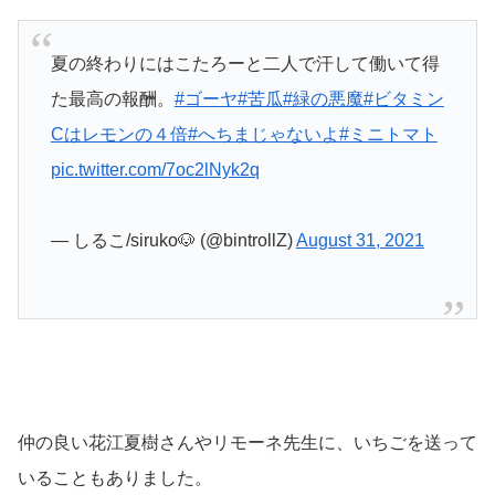
夏の終わりにはこたろーと二人で汗して働いて得
た最高の報酬。
#ゴーヤ
#苦瓜
#緑の悪魔
#ビタミン
Cはレモンの４倍
#へちまじゃないよ
#ミニトマト
pic.twitter.com/7oc2lNyk2q
— しるこ/siruko🐶 (@bintrollZ)
August 31, 2021
仲の良い花江夏樹さんやリモーネ先生に、いちごを送って
いることもありました。