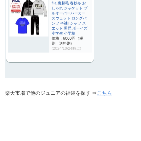
fila 裏起毛 春秋冬 お
しゃれ ジャケット プ
ルオーバーパーカー
スウェット ロングパ
ンツ 半袖Tシャツ ス
エット 男児 ボーイズ
小学生 小学校
価格：6000円（税
別、送料別)
(2024/10/24時点)
楽天市場で他のジュニアの福袋を探す ⇒
こちら