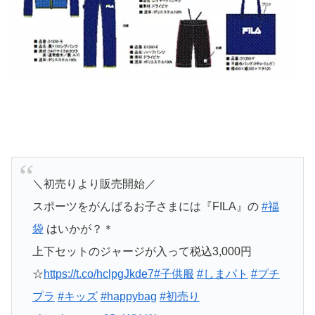
＼初売りより販売開始／
スポーツをがんばるお子さまには『FILA』の
#福
袋
はいかが？＊
上下セットのジャージが入って税込3,000円
☆
https://t.co/hclpgJkde7
#子供服
#しまパト
#プチ
プラ
#キッズ
#happybag
#初売り