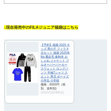
↓現在発売中のFILAジュニア福袋はこちら
【予約】福袋 2025 キ
ッズ 男の子 フィラ 4
点セット 福袋 2025年
fila 裏起毛 春秋冬 お
しゃれ ジャケット プ
ルオーバーパーカー
スウェット ロングパ
ンツ 半袖Tシャツ ス
エット 男児 ボーイズ
小学生 小学校
価格：6000円（税
別、送料別)
(2024/10/24時点)