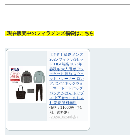
↓現在販売中のフィラメンズ福袋はこちら
【予約】福袋 メンズ
2025 フィラ 5点セッ
ト FILA 福袋 2025年
春秋冬 大人用 ボアジ
ャケット 長袖 スウェ
ット トレーナー ロン
グパンツ ネックウォ
ーマー トートバッグ
バック かばん トップ
ス 上下セット おしゃ
れ 新春 送料無料
価格：11000円（税
別、送料別)
(2024/10/24時点)