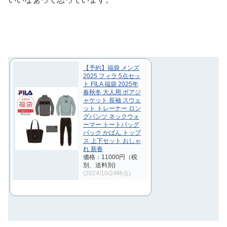
【予約】福袋 メンズ
2025 フィラ 5点セッ
ト FILA 福袋 2025年
春秋冬 大人用 ボアジ
ャケット 長袖 スウェ
ット トレーナー ロン
グパンツ ネックウォ
ーマー トートバッグ
バック かばん トップ
ス 上下セット おしゃ
れ 新春
価格：11000円（税
別、送料別)
(2024/10/24時点)