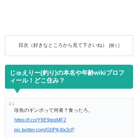
目次（好きなところから見て下さいね）
じゅえりー(釣り)の本名や年齢wikiプロフ
ィール！どこ住み？
珍魚のギンポって何者？食ったろ。
https://t.co/Y6E9giqMF2
pic.twitter.com/G0PK4Ix3cP