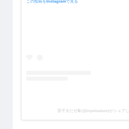
この投稿をInstagramで見る
晋平太だぜ🎤(@inpeitadaze)がシェ