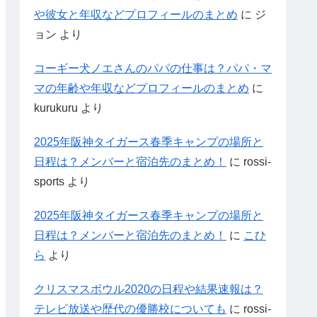
や彼女と年収などプロフィールのまとめ
に
ジ
ョン
より
コーギー犬ノエさんのパパの仕事は？パパ・マ
マの年齢や年収などプロフィールのまとめ
に
kurukuru
より
2025年阪神タイガース春季キャンプの場所と
日程は？メンバーと宿泊先のまとめ！
に
rossi-
sports
より
2025年阪神タイガース春季キャンプの場所と
日程は？メンバーと宿泊先のまとめ！
に
こひ
ら
より
クリスマスボウル2020の日程や結果速報は？
テレビ放送や歴代の優勝校についても
に
rossi-