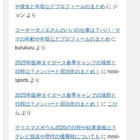
や彼女と年収などプロフィールのまとめ
に
ジ
ョン
より
コーギー犬ノエさんのパパの仕事は？パパ・マ
マの年齢や年収などプロフィールのまとめ
に
kurukuru
より
2025年阪神タイガース春季キャンプの場所と
日程は？メンバーと宿泊先のまとめ！
に
rossi-
sports
より
2025年阪神タイガース春季キャンプの場所と
日程は？メンバーと宿泊先のまとめ！
に
こひ
ら
より
クリスマスボウル2020の日程や結果速報は？
テレビ放送や歴代の優勝校についても
に
rossi-