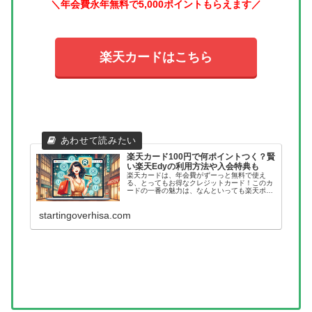
＼年会費永年無料で5,000ポイントもらえます／
楽天カードはこちら
楽天カード100円で何ポイントつく？賢
い楽天Edyの利用方法や入会特典も
楽天カードは、年会費がずーっと無料で使え
る、とってもお得なクレジットカード！このカ
ードの一番の魅力は、なんといっても楽天ポイ
ントがどんどん貯まっていくところです。100
円のお買い物をすると、1ポイントが自動的に
加算されるんですよね。しかも、...
startingoverhisa.com