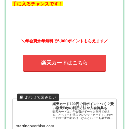
手に入るチャンスです！
＼年会費永年無料で5,000ポイントもらえます／
楽天カードはこちら
楽天カード100円で何ポイントつく？賢
い楽天Edyの利用方法や入会特典も
楽天カードは、年会費がずーっと無料で使え
る、とってもお得なクレジットカード！このカ
ードの一番の魅力は、なんといっても楽天ポイ
ントがどんどん貯まっていくところです。100
円のお買い物をすると、1ポイントが自動的に
startingoverhisa.com
加算されるんですよね。しかも、...