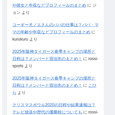
や彼女と年収などプロフィールのまとめ
に
ジ
ョン
より
コーギー犬ノエさんのパパの仕事は？パパ・マ
マの年齢や年収などプロフィールのまとめ
に
kurukuru
より
2025年阪神タイガース春季キャンプの場所と
日程は？メンバーと宿泊先のまとめ！
に
rossi-
sports
より
2025年阪神タイガース春季キャンプの場所と
日程は？メンバーと宿泊先のまとめ！
に
こひ
ら
より
クリスマスボウル2020の日程や結果速報は？
テレビ放送や歴代の優勝校についても
に
rossi-