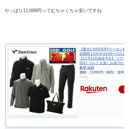
やっぱり11,000円ってむちゃくちゃ安いですね
【最大1,500円OFFクーポン発
効期間:11/4(水)20:00〜11/11(
【12月12日発送予定】 ツアー
2021 ゴルフ お楽しみ袋 5点セ
豪華 福袋
価格：11000円（税別、送料別)
時点)
楽