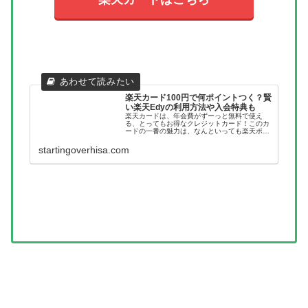
楽天カード100円で何ポイントつく？賢
い楽天Edyの利用方法や入会特典も
楽天カードは、年会費がずーっと無料で使え
る、とってもお得なクレジットカード！このカ
ードの一番の魅力は、なんといっても楽天ポイ
ントがどんどん貯まっていくところです。100
円のお買い物をすると、1ポイントが自動的に
startingoverhisa.com
加算されるんですよね。しかも、...