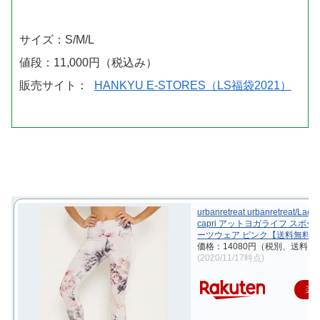
サイズ：S/M/L
値段：11,000円（税込み）
販売サイト：
HANKYU E-STORES（LS福袋2021）
urbanretreat urbanretreat/Lace 
capri アットヨガライフ スポー
ーツウェア ピンク【送料無料】
価格：14080円（税別、送料別)
(2020/11/17時点)
楽