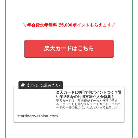
＼年会費永年無料で5,000ポイントもらえます／
楽天カードはこちら
楽天カード100円で何ポイントつく？賢
い楽天Edyの利用方法や入会特典も
楽天カードは、年会費がずーっと無料で使え
る、とってもお得なクレジットカード！このカ
ードの一番の魅力は、なんといっても楽天ポイ
ントがどんどん貯まっていくところです。100
円のお買い物をすると、1ポイントが自動的に
startingoverhisa.com
加算されるんですよね。しかも、...