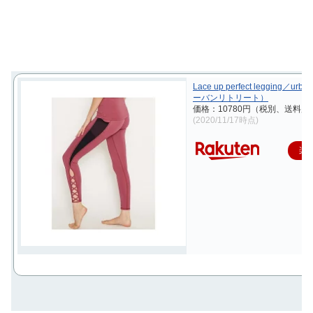
Lace up perfect legging／urba
ーバンリトリート）
価格：10780円（税別、送料別)
(2020/11/17時点)
楽