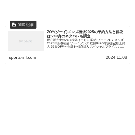
ZOY(ゾーイ)メンズ福袋2025の予約方法と値段
は？中身のネタバレも調査
現在販売中のZOY福袋はこちら 即納 ゾーイ ZOY メンズ
2025年新春福袋 ゾーイ メンズ 総額84700円(税込)以上封
入 57％OFF〜 合計3〜5点封入 スペシャルプライス お早
めに！ 【送料無料】 ゴルフウェア 価格：3630...
sports-inf.com
2024.11.08