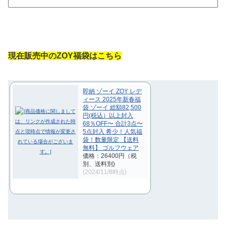
現在販売中のZOY福袋はこちら
即納 ゾーイ ZOY レデ
ィース 2025年新春福
袋 ゾーイ 総額82,500
円(税込）以上封入
68％OFF〜 合計3点〜
5点封入 希少！人気福
袋！数量限定 【送料
無料】 ゴルフウェア
価格：26400円（税
別、送料別)
(2024/11/8時点)