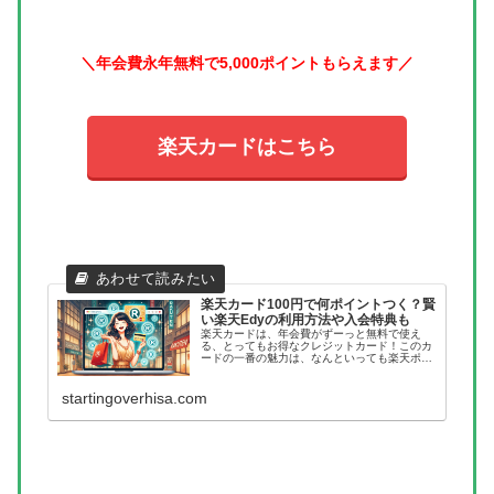
＼年会費永年無料で5,000ポイントもらえます／
楽天カードはこちら
楽天カード100円で何ポイントつく？賢
い楽天Edyの利用方法や入会特典も
楽天カードは、年会費がずーっと無料で使え
る、とってもお得なクレジットカード！このカ
ードの一番の魅力は、なんといっても楽天ポイ
ントがどんどん貯まっていくところです。100
円のお買い物をすると、1ポイントが自動的に
加算されるんですよね。しかも、...
startingoverhisa.com