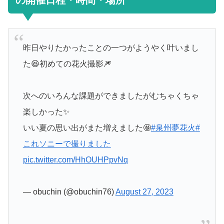
の開催日程・時間・場所
昨日やりたかったことの一つがようやく叶いまし
た😆初めての花火撮影🎆
次へのいろんな課題ができましたがむちゃくちゃ
楽しかった✨
いい夏の思い出がまた増えました🤩
#泉州夢花火
#
これソニーで撮りました
pic.twitter.com/HhOUHPpvNq
— obuchin (@obuchin76)
August 27, 2023