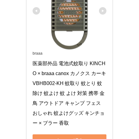
braaa
医薬部外品 電池式蚊取り KINCH
O × braaa canox カノクス カーキ 
VBHB002-KH 蚊取り 蚊とり 蚊
除け 蚊よけ 蚊 よけ 対策 携帯 金
鳥 アウトドア キャンプ フェス 
おしゃれ 蚊よけグッズ キンチョ
ー × ブラー 香取